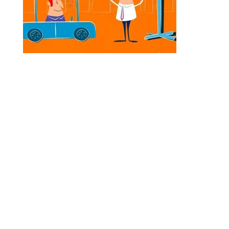
Ilustraciones para video promocional sobre el
debate “Your Ideas for Europe ” (European
Commission) en colaboracion con la Mad-Box
Motion Animation Desing.
Illustrations for promotional video on the
debate “Your Ideas for Europe” (European
Commission) in collaboration with Mad-Box
Motion Animation Design.
Enviar comentario