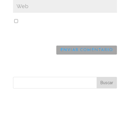
Guarda mi nombre, correo electrónico y web
en este navegador para la próxima vez que
comente.
Comentarios recientes
Archivos