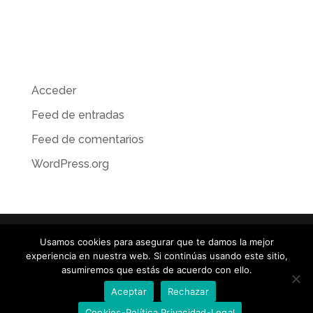
Categorías
No hay categorías
Meta
Acceder
Feed de entradas
Feed de comentarios
WordPress.org
Usamos cookies para asegurar que te damos la mejor
experiencia en nuestra web. Si continúas usando este sitio,
© TOROGRAFIC / ILUSTRACIÓN · RETOQUE DIGITAL •
asumiremos que estás de acuerdo con ello.
MATTE PAINTING • CONCEPT ART / José Emilio toro / +34
Aceptar
Rechazar
610 077 157 /
info@torografic.com
Cookies-Política Privacidad-Legal
Política de Privacidad-Cookies-Aviso Legal