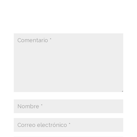
Tu dirección de correo electrónico no será
publicada.
Los campos obligatorios están
marcados con
*