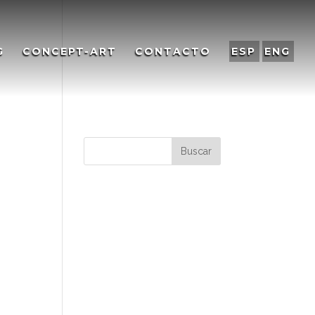
G
CONCEPT-ART
CONTACTO
ESP
ENG
Comentarios
recientes
Archivos
Categorías
No hay categorías