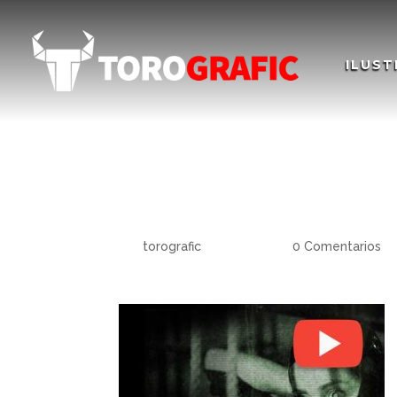
ILUST
Ilustración Concept A
Concept Art. Etherea
por
torografic
|
Dic 15, 2020
|
0 Comentarios