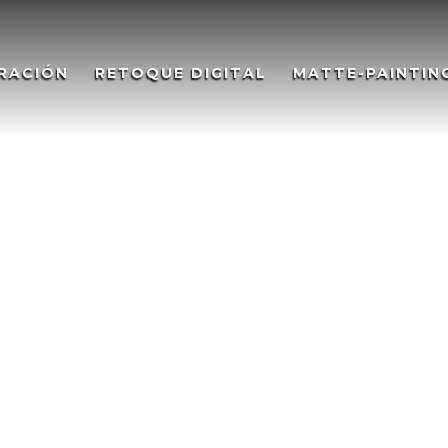
RACIÓN
RETOQUE DIGITAL
MATTE-PAINTIN
rt. Étereo – Illustration
l