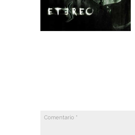
Del dibujo conceptual a construir el esce
es un thriller con pinceladas fantásticas.
with the help of the team and collaborators.
Enviar comentario
Tu dirección de correo electrónico no ser