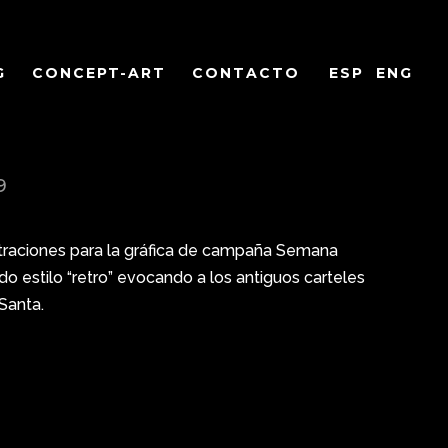
G
CONCEPT-ART
CONTACTO
ESP
ENG
9
straciones para la gráfica de campaña Semana
 estilo “retro” evocando a los antiguos carteles
Santa.