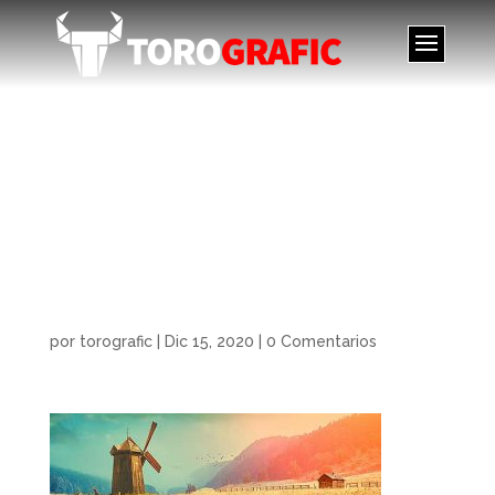
POINTER EN EL
CAMINO –
TIENDANIMAL,
POINTER ON THE
ROAD – TIENDANIMAL
por
torografic
|
Dic 15, 2020
|
0 Comentarios