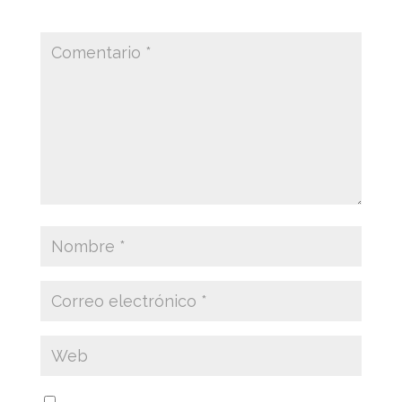
marcados con
*