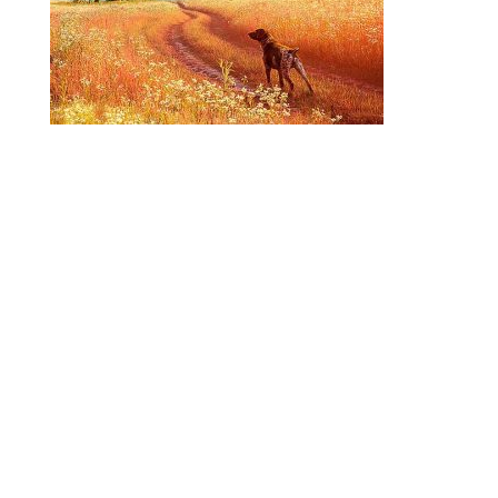
Escena idílica de la raza pointer sobre el camino
en un prado, fotocomposición para packging de
producto. Idyllic scene of the pointer breed on
the road in a meadow, photocomposition for
product packging.
Enviar comentario
Tu dirección de correo electrónico no será
publicada.
Los campos obligatorios están