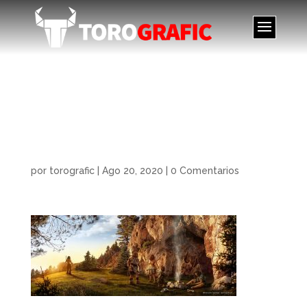
07_1_Vida_neandertal_I
I_Revista_Muy_Interesa
nte-1
por
torografic
|
Ago 20, 2020
|
0 Comentarios