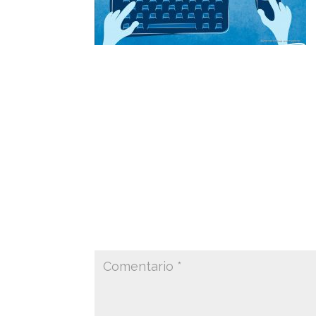
Ilustraciones para video promocional sob
colaboracion con la Mad-Box Motion Anim
Illustrations for promotional video on th
collaboration with Mad-Box Motion Anima
Enviar comentario
Tu dirección de correo electrónico no ser