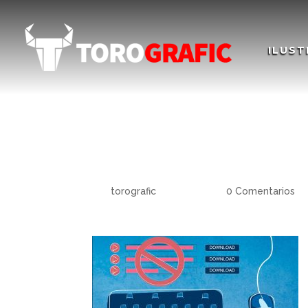
ILUST
Ilustracion-YOUR ID
YOUR IDEAS FOR E
por
torografic
|
Sep 2, 2020
|
0 Comentarios