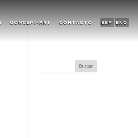
G
CONCEPT-ART
CONTACTO
ESP
ENG
-
Comentarios
recientes
Archivos
Categorías
No hay categorías