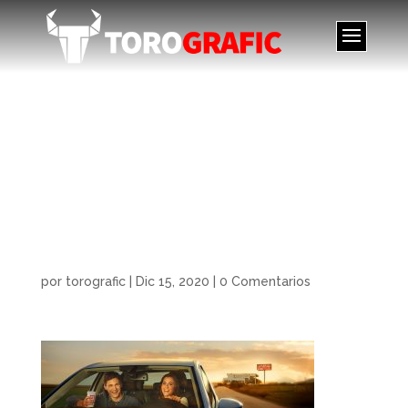
Campaña 25 años
Abades – Grupo
Abades – Abades 25
years campaign –
Grupo Abades
por
torografic
|
Dic 15, 2020
|
0 Comentarios