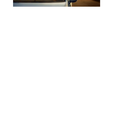
Una joven pareja viaja disfrutando del camino y
de la satisfacción de los establecimientos
Abades es la imagen creada para esta
campaña.
A young couple travels enjoying the road and
the satisfaction of the Abades establishments
is the image created for this campaign.
Enviar comentario
Tu dirección de correo electrónico no será
publicada.
Los campos obligatorios están
marcados con
*