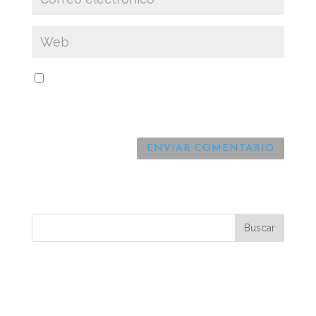
Guarda mi nombre, correo electrónico y web
en este navegador para la próxima vez que
comente.
Comentarios recientes
Archivos