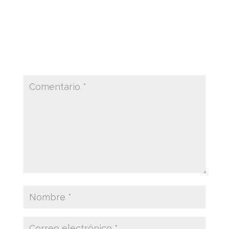
Enviar comentario
Tu dirección de correo electrónico no será
publicada.
Los campos obligatorios están
marcados con
*