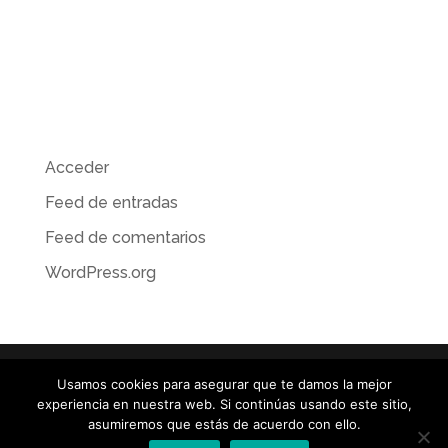
Categorías
No hay categorías
Meta
Acceder
Feed de entradas
Feed de comentarios
WordPress.org
Usamos cookies para asegurar que te damos la mejor
experiencia en nuestra web. Si continúas usando este sitio,
© TOROGRAFIC / ILUSTRACIÓN · RETOQUE DIGITAL •
asumiremos que estás de acuerdo con ello.
MATTE PAINTING • CONCEPT ART / José Emilio toro / +34