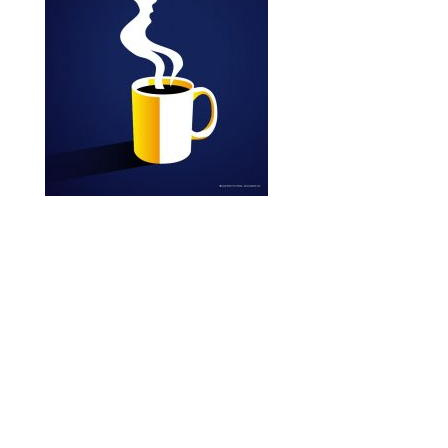
Ilustraciones vectoriales para el packaging de
diferentes productos eróticos con un toque
picante, simpático, divertido y sensual.
Vector illustrations for the packaging of
different erotic products with a spicy, friendly,
fun and sensual touch.