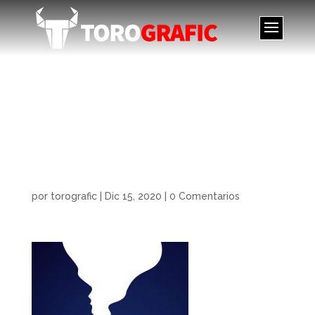
Ilustración packaging
Lovelanders.
Illustration packaging
Lovelanders.
por
torografic
|
Dic 15, 2020
|
0 Comentarios