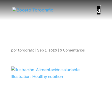
Ilustración.
Alimentación
saludable. Illustration.
Healthy nutrition
por
torografic
|
Sep 1, 2020
|
0 Comentarios
Global Food Management empresa dedicada a
la elaboración y suministros de catering para
comedores en colegios institutos
campamentos infantiles y otros eventos.