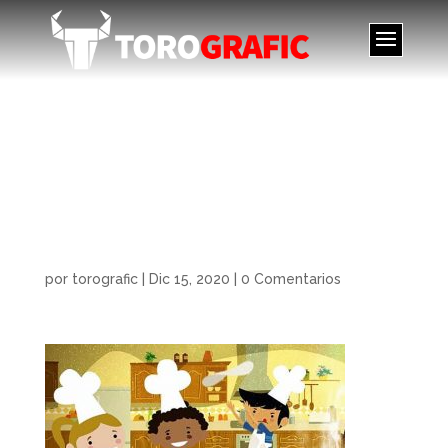
Ilustración.
Alimentación
saludable. Illustration.
Healthy nutrition
por
torografic
|
Dic 15, 2020
|
0 Comentarios