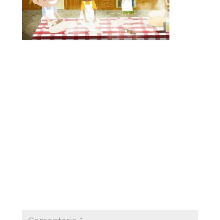
Global Food Management company dedicated
to the production and catering supplies for
canteens in schools, institutes, children’s camps
and other events.
Enviar comentario
Tu dirección de correo electrónico no será
publicada.
Los campos obligatorios están
marcados con
*