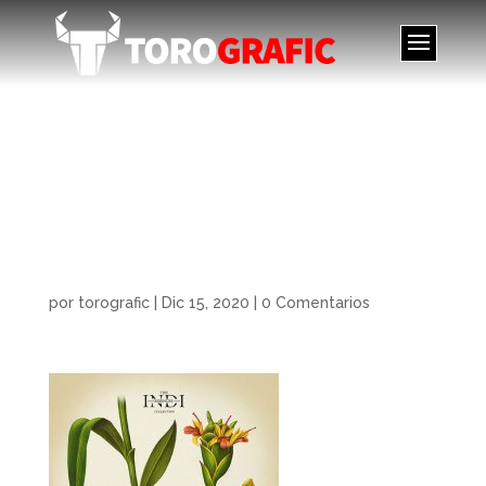
Ilustración The Indi
Essencies Collection.
Illustration The Indi
Essencies Collection
por
torografic
|
Dic 15, 2020
|
0 Comentarios