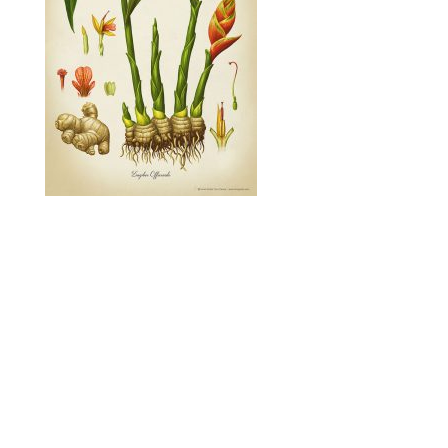
Casalbor lanza su marca de tónicas, refrescos
naturales y artesanos Indi Essences.
Ilustraciones que evocan a los antiguos libros
de botánica y medicina.
Casalbor launches its brand of tonic, natural
soft drinks and artisans Indi Essences.
Illustrations that evoke ancient botany and
medicine books