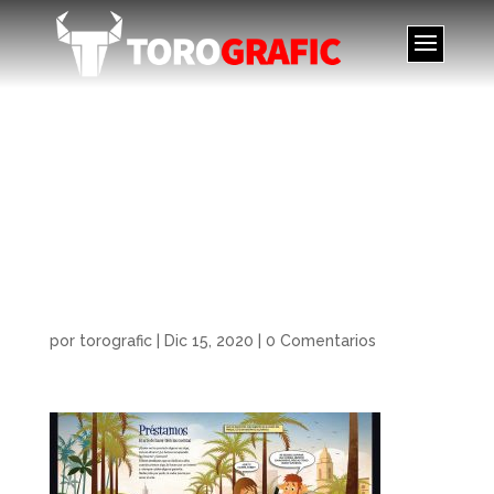
Ilustración Cómic
educación
financiera.Illustration
Financial education
comic
por
torografic
|
Dic 15, 2020
|
0 Comentarios