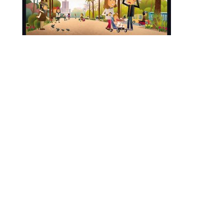
Cómic de 108 paginas dirigido a profesores,
niños y padres para ilustrarnos de forma
simpática y básica temas económicos y
bancarios de nuestra vida cotidiana.
108-page comic aimed at teachers, children
and parents to illustrate in a friendly and basic
way economic and banking issues of our daily
lives.
Enviar comentario
Tu dirección de correo electrónico no será