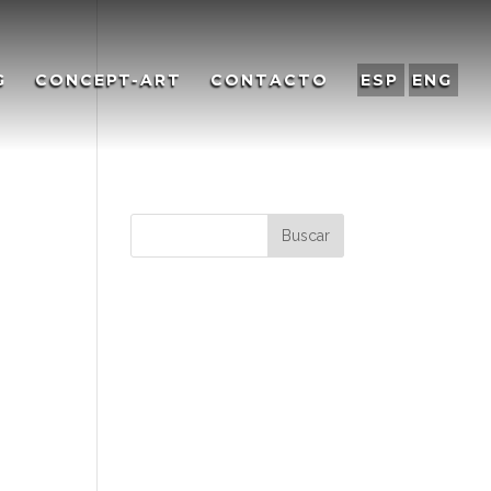
G
CONCEPT-ART
CONTACTO
ESP
ENG
Comentarios
recientes
Archivos
Categorías
No hay categorías