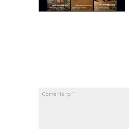
Proceso de fabricación de herramientas y
OF QATAR.
Toolmaking process and use, Palaeolith
Enviar comentario
Tu dirección de correo electrónico no ser