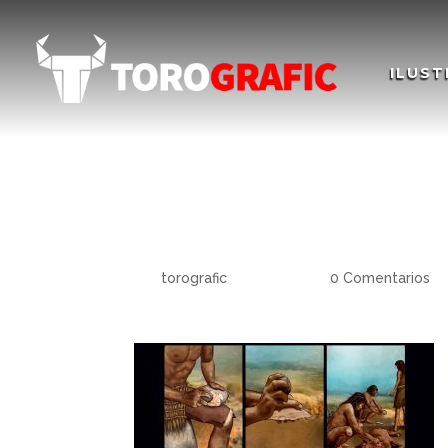
ILUST
Utensilios del paleo
Palaeolithic utensil
por
torografic
|
Dic 15, 2020
|
0 Comentarios