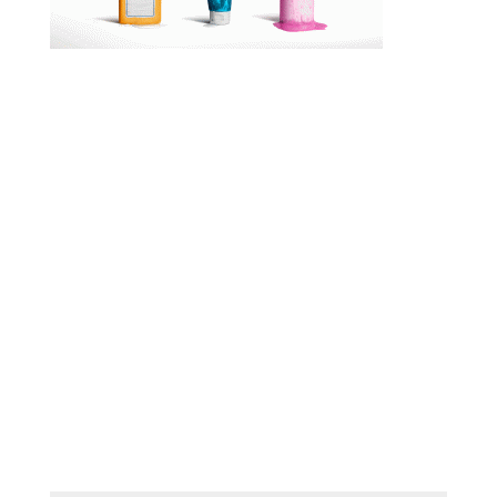
Para atraer al consumidor el uso de sus
productos, Toka presenta los productos de la
competencia en un estado decadente y poco
atractivo. To entice the consumer to use its
products, Toka presents competing products in
a decadent and unattractive state.
Enviar comentario
Tu dirección de correo electrónico no será
publicada.
Los campos obligatorios están
marcados con
*