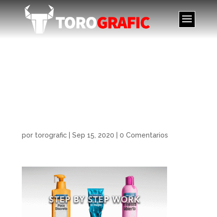
Campaña productos
TokaTOKA,Toka
products
campaignTOKA
por
torografic
|
Sep 15, 2020
|
0 Comentarios