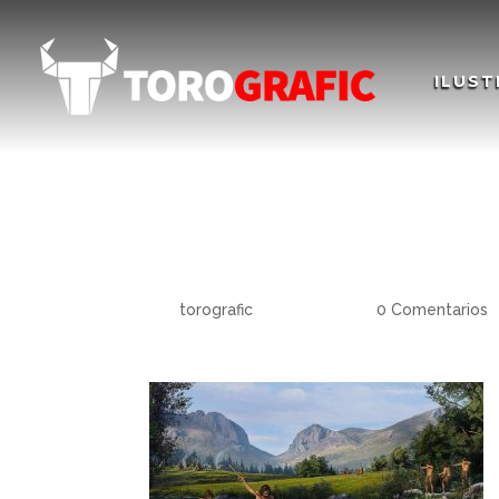
ILUST
Paleolítico Superio
Paleolithic MVVEL
por
torografic
|
Nov 20, 2020
|
0 Comentarios