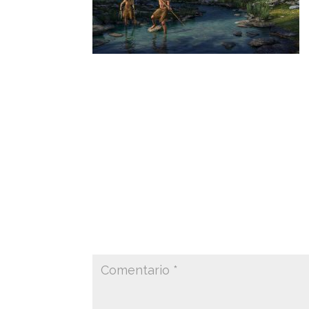
La confección de útiles de piedras y de 
instrumentos de caza y pesca como lanza
other materials produced important chang
arrowheads.
Enviar comentario
Tu dirección de correo electrónico no ser