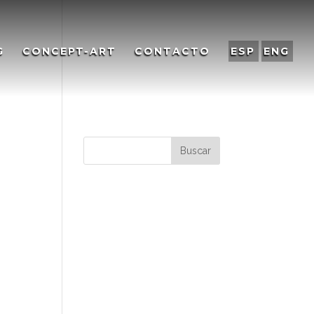
G
CONCEPT-ART
CONTACTO
ESP
ENG
Comentarios
recientes
Archivos
Categorías
No hay categorías