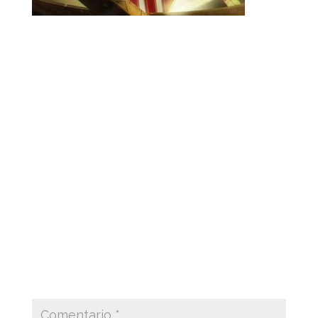
Ilustración Concept Art y story board para la
introducción del vídeo wall de bienvenida y
vídeo de contenido histórico Sevilla FC.
Illustration Concept Art and story board for the
introduction of the welcome video wall and
video of historical content Sevilla FC.
Enviar comentario
Tu dirección de correo electrónico no será
publicada.
Los campos obligatorios están
marcados con
*