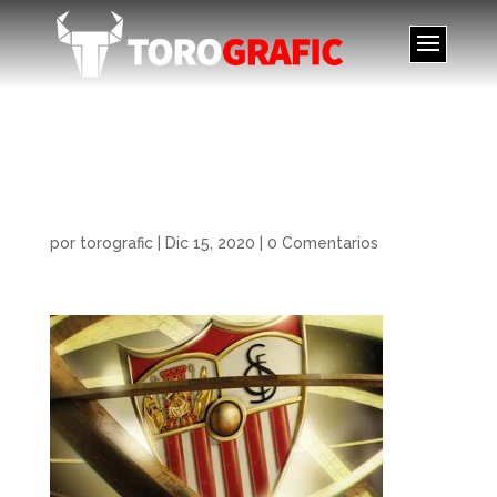
Concept Art. Sevilla FC
History Experience.
por
torografic
|
Dic 15, 2020
|
0 Comentarios