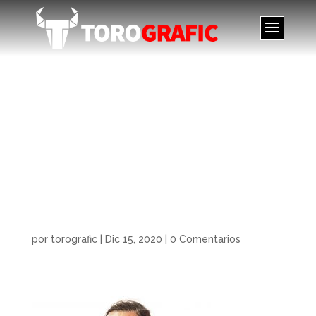
Ilustración retrato en
acuarela de José
Antonio Padilla,
Watercolor portrait
illustration of José
Antonio Padilla.
por
torografic
|
Dic 15, 2020
|
0 Comentarios