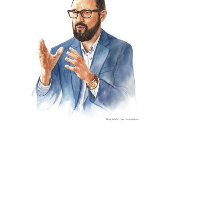
La revista Hiágora decidíó para ilustrar un
artículo un retrato en acuarela con un resultado
menos frío mas cercano y artístico en lugar de
usar una fotografía.
Hiágora magazine decided to illustrate an
article with a watercolor portrait with a less
cold, closer and more artistic result instead of