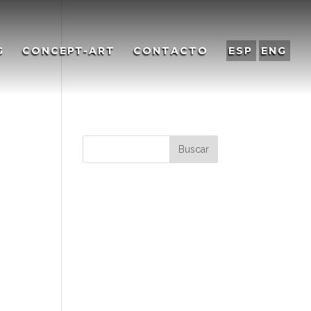
G
CONCEPT-ART
CONTACTO
ESP
ENG
Comentarios
recientes
Archivos
Categorías
No hay categorías