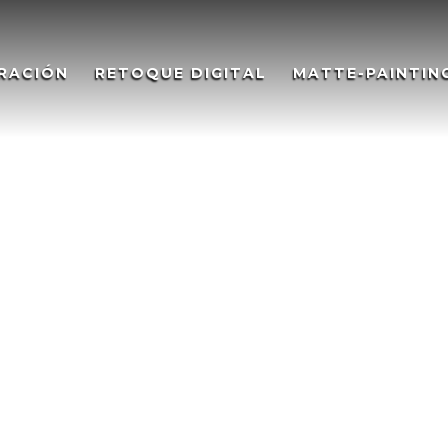
RACIÓN
RETOQUE DIGITAL
MATTE-PAINTIN
C CELTA,Video wall RC CELTA