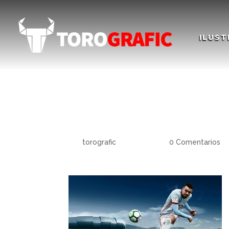
ILUST
Vídeo wall tienda R
store
por
torografic
|
Dic 16, 2020
|
0 Comentarios