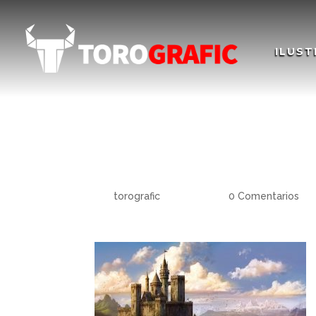
ILUST
El Castillo del lago 
the lake – Matte pai
por
torografic
|
Dic 9, 2020
|
0 Comentarios