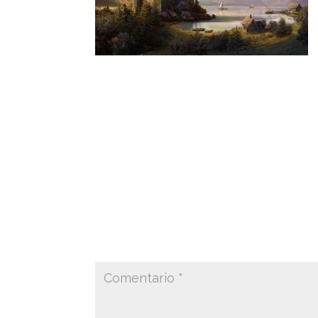
MASTER CLASS MATTE PAINTING Este proye
Matte Painting.
MASTER CLASS MATTE PAINTING This projec
technique.
Enviar comentario
Tu dirección de correo electrónico no ser