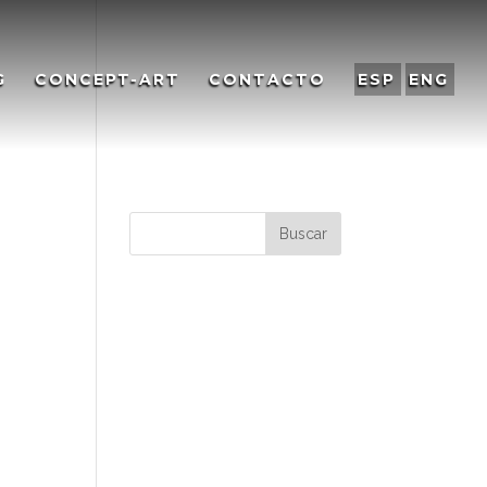
G
CONCEPT-ART
CONTACTO
ESP
ENG
Comentarios
recientes
Archivos
Categorías
No hay categorías