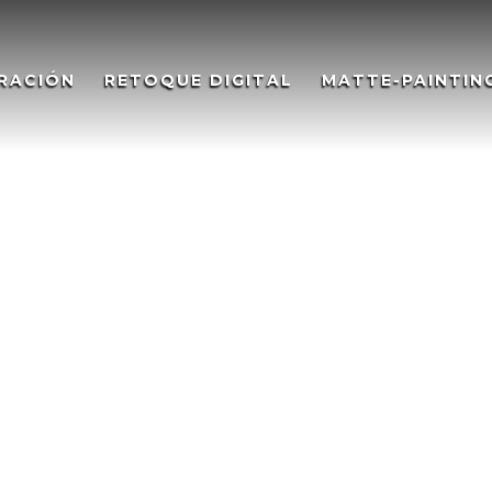
RACIÓN
RETOQUE DIGITAL
MATTE-PAINTIN
– Matte painting, The Castle on
nting