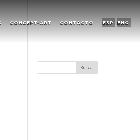
G
CONCEPT-ART
CONTACTO
ESP
ENG
Comentarios
recientes
Archivos
Categorías
No hay categorías