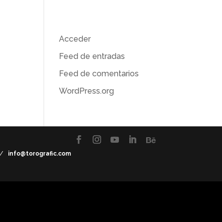
Meta
 y
Acceder
Feed de entradas
her
Feed de comentarios
WordPress.org
7 /
info@torografic.com