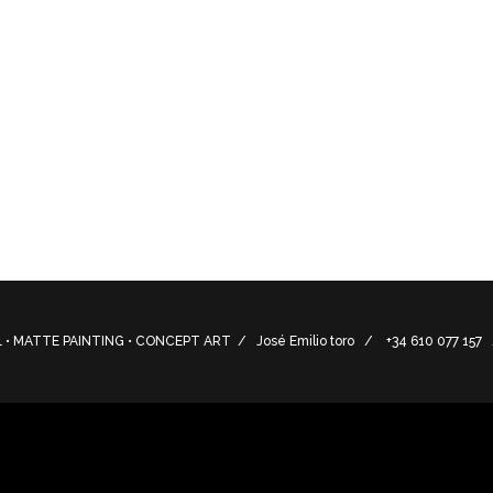
fiarón los productos por separado en estudio, las mascotas
rminan por completar cada escena y situación.
ere photographed separately in the studio, the pets and ot
eting each scene and situation.
• MATTE PAINTING • CONCEPT ART / José Emilio toro / +34 610 077 15