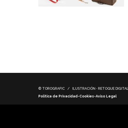
Para esta campaña de apertura se fotogra
otros elementos de imágenes de stock te
For this opening campaign, the products w
elements of stock images ended up compl
© TOROGRAFIC / ILUSTRACIÓN · RETOQUE DIGITAL 
Política de Privacidad-Cookies-Aviso Legal