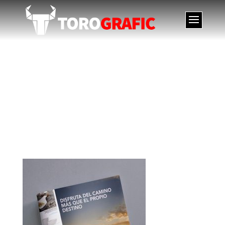
Campaña 25 años
Abades – Grupo
Abades – Abades 25
years campaign –
Grupo Abades