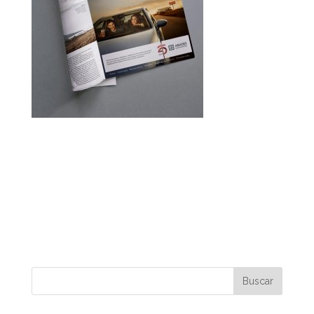
Una joven pareja viaja disfrutando del camino y
de la satisfacción de los establecimientos
Abades es la imagen creada para esta
campaña.
A young couple travels enjoying the road and
the satisfaction of the Abades establishments
is the image created for this campaign.