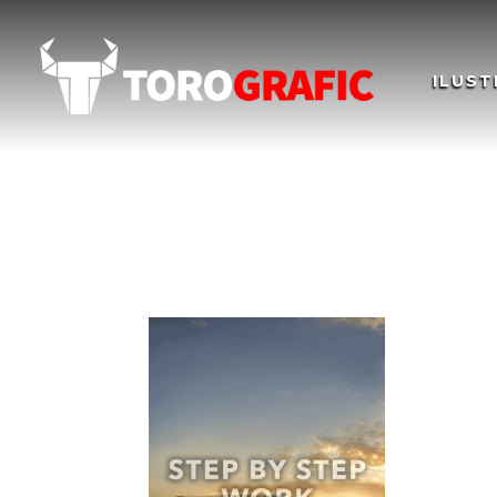
ILUST
Campaña 25 años Ab
25 years campaign 