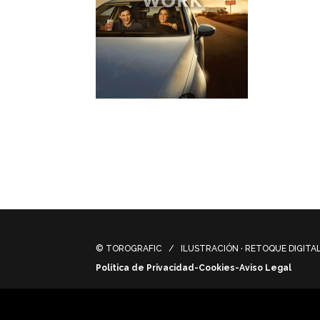
Una joven pareja viaja disfrutando del ca
imagen creada para esta campaña.
A young couple travels enjoying the road 
created for this campaign.
© TOROGRAFIC / ILUSTRACIÓN · RETOQUE DIGITAL 
Política de Privacidad-Cookies-Aviso Legal