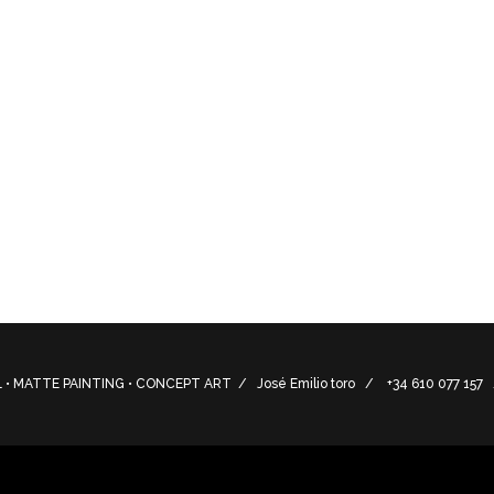
mino y de la satisfacción de los establecimientos Abades es 
and the satisfaction of the Abades establishments is the i
• MATTE PAINTING • CONCEPT ART / José Emilio toro / +34 610 077 15