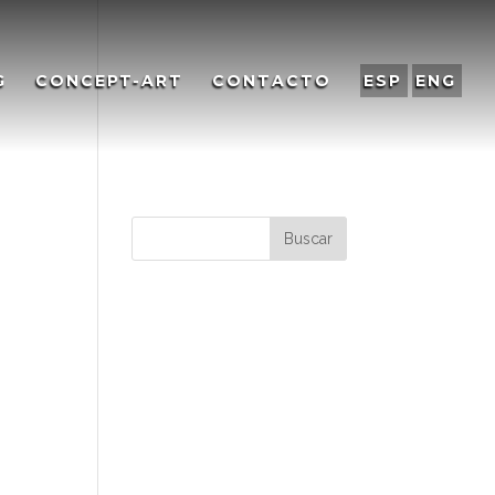
G
CONCEPT-ART
CONTACTO
ESP
ENG
es
Comentarios
recientes
Archivos
Categorías
No hay categorías