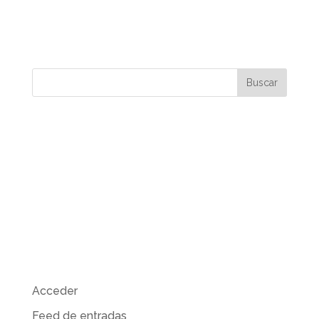
Visión futurista de mi ciudad Málaga, con
grandes edificios, naves espaciales etc…
Futuristic vision of my city Malaga, with large
buildings, spaceships etc …
Comentarios recientes
Archivos
Categorías
No hay categorías
Meta
Acceder
Feed de entradas