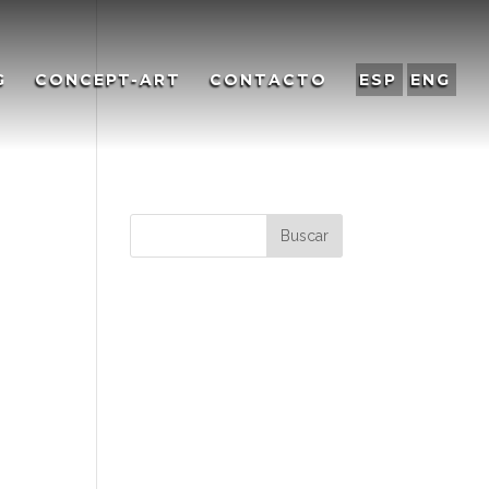
G
CONCEPT-ART
CONTACTO
ESP
ENG
Comentarios
recientes
Archivos
Categorías
No hay categorías