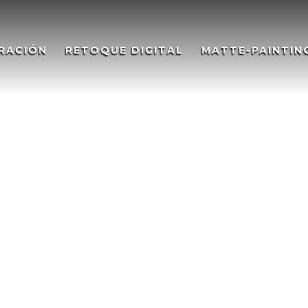
RACIÓN
RETOQUE DIGITAL
MATTE-PAINTIN
te painting
grandes edificios, naves espaciales etc…