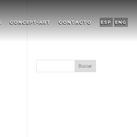
G
CONCEPT-ART
CONTACTO
ESP
ENG
Comentarios
recientes
Archivos
Categorías
No hay categorías