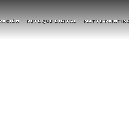
RACIÓN
RETOQUE DIGITAL
MATTE-PAINTIN
rt. City of the future –
Art. City of the future