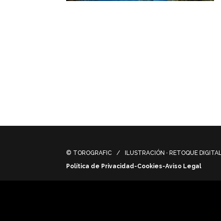
Ilustración concept art, visión futurista 
arquitectónicos futuristas – Concept art ill
base and added futuristic architectural e
© TOROGRAFIC / ILUSTRACIÓN · RETOQUE DIGITAL 
Política de Privacidad-Cookies-Aviso Legal