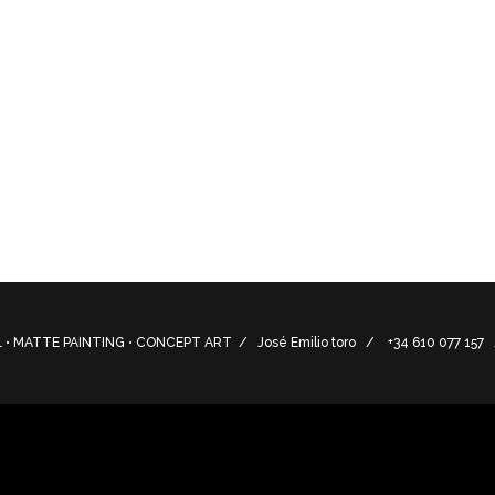
de mi ciudad, utilicé como base una fotografía y añadí element
ustration, futuristic vision of my city, I used a photograph as 
lements.
• MATTE PAINTING • CONCEPT ART / José Emilio toro / +34 610 077 15