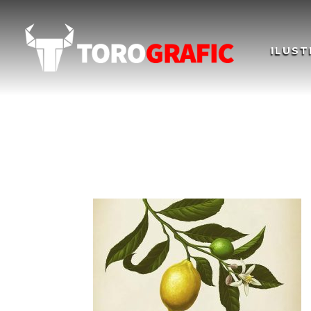
ILUST
Ilustración The Indi 
The Indi Essencies C