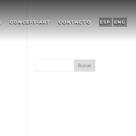
G
CONCEPT-ART
CONTACTO
ESP
ENG
on
Comentarios
recientes
Archivos
Categorías
No hay categorías