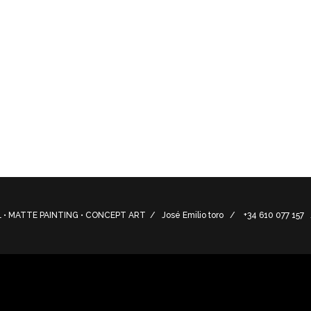
scos naturales y artesanos Indi Essences.
bros de botánica y medicina.
al soft drinks and artisans Indi Essences.
nd medicine books
• MATTE PAINTING • CONCEPT ART / José Emilio toro / +34 610 077 15