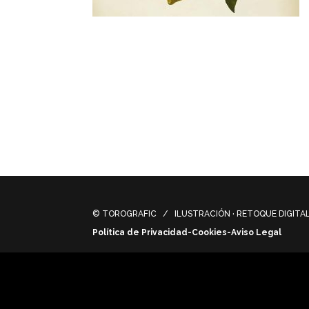
Casalbor lanza su marca de tónicas, refre
Ilustraciones que evocan a los antiguos li
Casalbor launches its brand of tonic, natur
Illustrations that evoke ancient botany a
© TOROGRAFIC / ILUSTRACIÓN · RETOQUE DIGITAL 
Política de Privacidad-Cookies-Aviso Legal