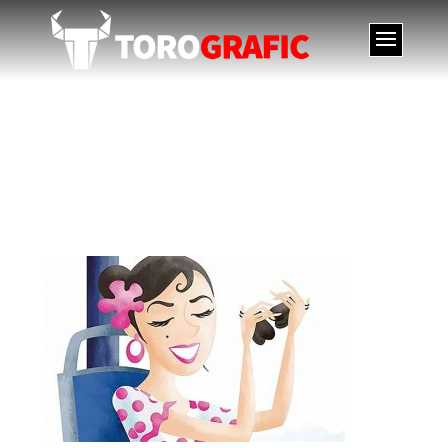
021-miniatura-
ilustracion-con-la-emt-
directo-a-la-feria