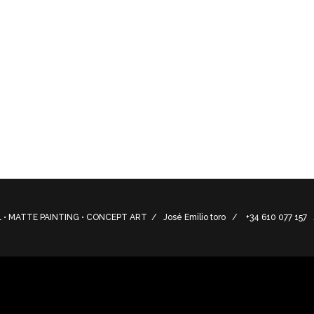
• MATTE PAINTING • CONCEPT ART / José Emilio toro / +34 610 077 15