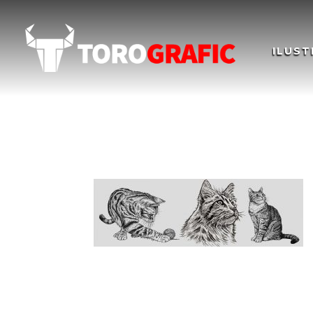
ILUST
02-slider-superior-po