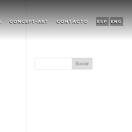
G
CONCEPT-ART
CONTACTO
ESP
ENG
Comentarios
recientes
Archivos
Categorías
No hay categorías