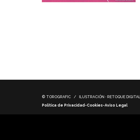
Ilustraciones para video promocional sob
colaboracion con la Mad-Box Motion Anim
Illustrations for promotional video on th
collaboration with Mad-Box Motion Anima
© TOROGRAFIC / ILUSTRACIÓN · RETOQUE DIGITAL 
Política de Privacidad-Cookies-Aviso Legal