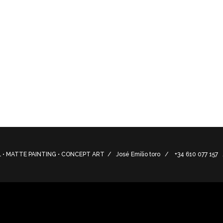
re el debate “Your Ideas for Europe ” (European Commission
ation Desing.
e debate “Your Ideas for Europe” (European Commission) in
tion Design.
• MATTE PAINTING • CONCEPT ART / José Emilio toro / +34 610 077 15