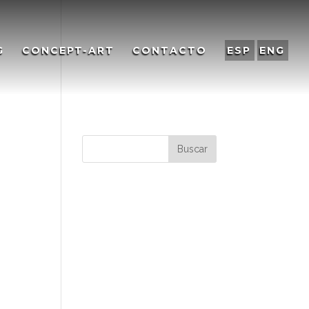
G
CONCEPT-ART
CONTACTO
ESP
ENG
-
Comentarios
recientes
Archivos
Categorías
No hay categorías