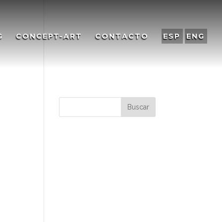
G
CONCEPT-ART
CONTACTO
ESP
ENG
RE
Comentarios
recientes
Archivos
Categorías
No hay categorías