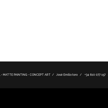
o de los siglos VIII-III a. C en la zona de Torre de Benagalb
ntial complex of the 8th-3rd centuries BC. C in the Torre de
• MATTE PAINTING • CONCEPT ART / José Emilio toro / +34 610 077 15