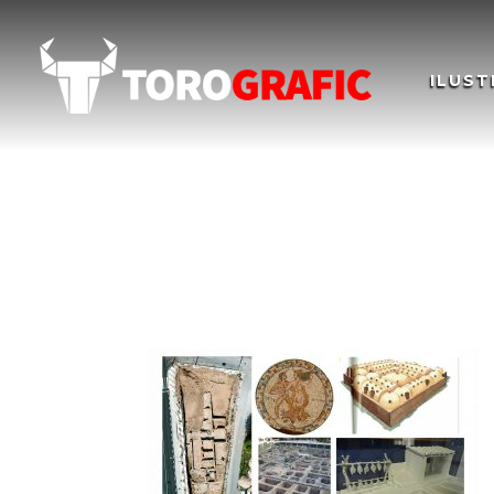
ILUST
Ilustración VILLA 
BENALGALBON, Illu
DE BENALGALBON