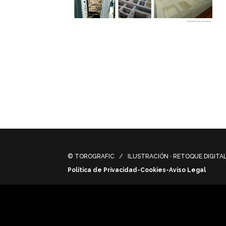
Recreación del conjunto residencial coster
(Málaga). Recreation of the coastal reside
Benagalbón (Málaga).
© TOROGRAFIC / ILUSTRACIÓN · RETOQUE DIGITAL 
Política de Privacidad-Cookies-Aviso Legal