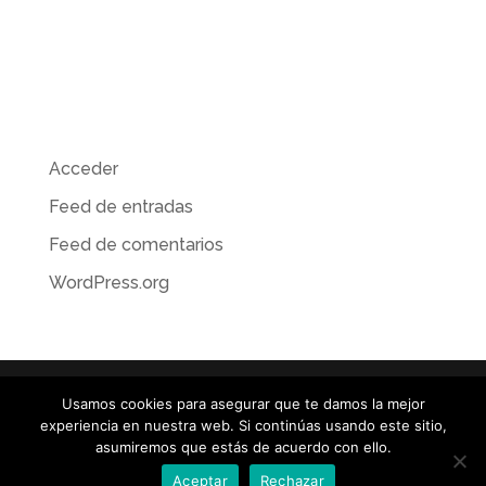
Categorías
No hay categorías
Meta
Acceder
Feed de entradas
Feed de comentarios
WordPress.org
Usamos cookies para asegurar que te damos la mejor
experiencia en nuestra web. Si continúas usando este sitio,
© TOROGRAFIC / ILUSTRACIÓN · RETOQUE DIGITAL •
asumiremos que estás de acuerdo con ello.
MATTE PAINTING • CONCEPT ART / José Emilio toro / +34
Aceptar
Rechazar
610 077 157 /
info@torografic.com