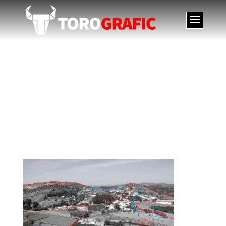
PUERTO FENICIO
TOSCANOS – MUSEO
MUVVEL, PORT
Phoenician TOSCANOS
– MUVVEL MUSEUM