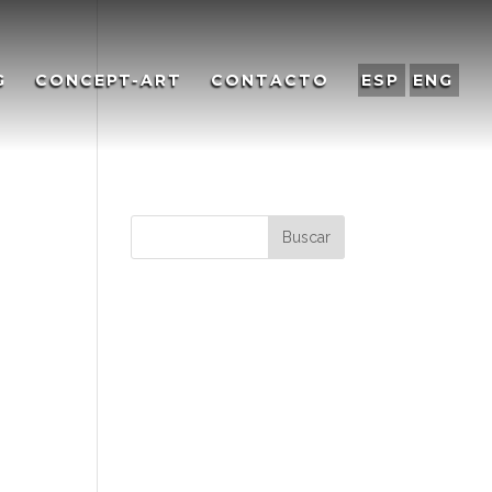
G
CONCEPT-ART
CONTACTO
ESP
ENG
Comentarios
recientes
Archivos
Categorías
No hay categorías