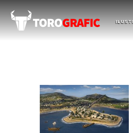
ILUST
PUERTO FENICIO T
PORT Phoenician 