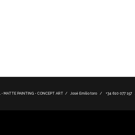
e España (Vélez-Málaga en Málaga). Su emplazamiento debió se
con su puerto.
thern Spain (Velez-Malaga in Malaga). Its location must have
port.
• MATTE PAINTING • CONCEPT ART / José Emilio toro / +34 610 077 15