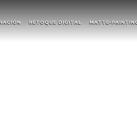
RACIÓN
RETOQUE DIGITAL
MATTE-PAINTIN
anta 2019 para El Pimpi.
019 for El Pimpi