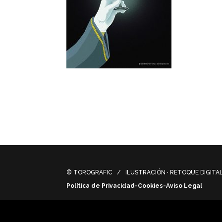
Encargo de ilustraciones para la gráfica
evocando a los antiguos carteles tradici
Illustration work for the Easter 2019 camp
traditional Easter posters.
© TOROGRAFIC / ILUSTRACIÓN · RETOQUE DIGITAL 
Política de Privacidad-Cookies-Aviso Legal