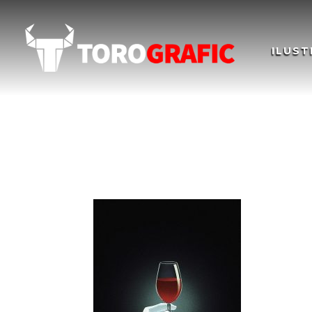
ILUST
Ilustración Semana S
Illustration. Easter 2