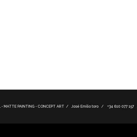
 de campaña Semana Santa 2019 con marcado estilo “retro”
onales de Semana Santa.
aign graphic with a marked “retro” style evoking the old
• MATTE PAINTING • CONCEPT ART / José Emilio toro / +34 610 077 15