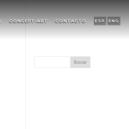
G
CONCEPT-ART
CONTACTO
ESP
ENG
Comentarios
recientes
Archivos
Categorías
No hay categorías