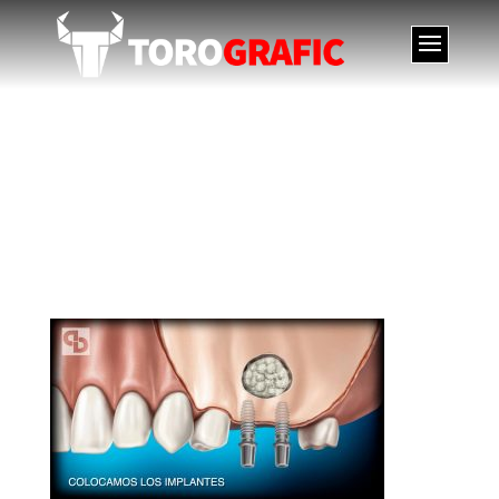
Técnica extracción
quistes dentales.
Denture cyst extraction
technique