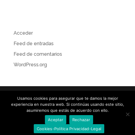
No hay categorías
Meta
Acceder
Feed de entradas
Feed de comentarios
WordPress.org
Usamos cookies para asegurar que te damos la mejor
experiencia en nuestra web. Si continúas usando este sitio,
© TOROGRAFIC / ILUSTRACIÓN · RETOQUE DIGITAL •
asumiremos que estás de acuerdo con ello.
MATTE PAINTING • CONCEPT ART / José Emilio toro / +34
Aceptar
Rechazar
610 077 157 /
info@torografic.com
Cookies-Política Privacidad-Legal
Política de Privacidad-Cookies-Aviso Legal