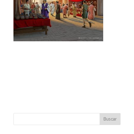
Recreación del Mercado Trajano en Roma,
ambiente típico de mercado, puestos y
vendedores. Vasijas, ánforas, telas etc… y
ciudadanos de toda clases social.
Recreation of the Trajan Market in Rome,
typical market atmosphere, stalls and vendors.
Vessels, amphoras, fabrics etc … and citizens of
all social classes.