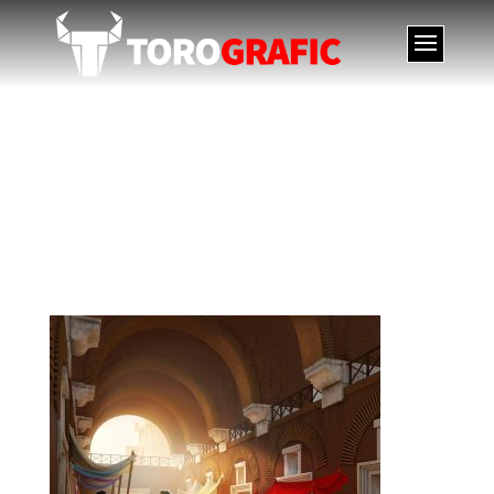
Ilustración Mercado
Trajano en Roma.
Illustration Trajan’s
Market in Rome