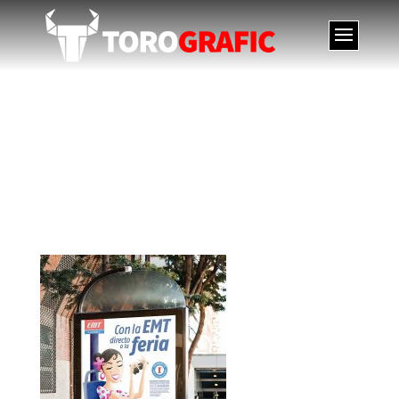
Ilustración. Con la EMT
directo a la feria.
Illustration. With the
EMT direct to the fair.