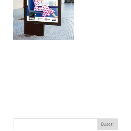
EMT Ayto. de Málaga.
Ilustración para campaña en feria, en
marquesinas y otros soportes para la
concienciación ciudadana de usar el bus en la
feria de Málaga.
Malaga’s town hall.
Illustration for a campaign at a fair, on marquees
and other supports for public awareness of
using the bus at the Malaga fair.