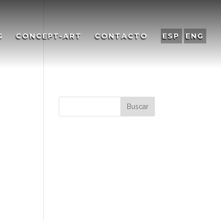
G
CONCEPT-ART
CONTACTO
ESP
ENG
Y
Comentarios
recientes
Archivos
Categorías
No hay categorías