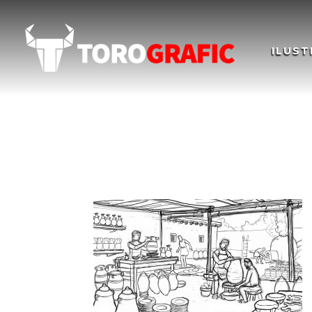
ILUST
TALLER DE ALFARER
WORKSHOP