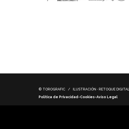
Proceso básico de la fabricación artesanal 
utensilios en un taller de alfarería fenici
skylights, plates, vessels, bowls, jugs and
© TOROGRAFIC / ILUSTRACIÓN · RETOQUE DIGITAL 
Política de Privacidad-Cookies-Aviso Legal