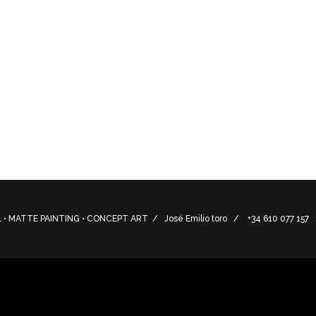
de ánforas, lucernas, platos vasijas, cuencos, jarras y otros
a. Basic process of the artisan manufacture of amphorae,
 other utensils in a Phoenician pottery workshop.
• MATTE PAINTING • CONCEPT ART / José Emilio toro / +34 610 077 15