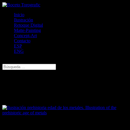
Inicio
Ilustración
Retoque Digital
Matte-Painting
Concept-Art
Contacto
ESP
ENG
Seleccionar página
Ilustración prehistoria edad de los
metales. Illustration of the prehistoric age
of metals
Prehistoria edad de los metales creación y uso del cobre: lanzas,
cuchillos, recipientes etc, sociedad avanzada, aldeas amuralladas,