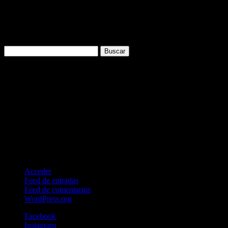
agricultura, ganadería.
Prehistoric age of metals creation and use of copper: spears, knives,
containers etc, advanced society, walled villages, agriculture,
livestock.
Buscar:
Comentarios recientes
Archivos
Categorías
No hay categorías
Meta
Acceder
Feed de entradas
Feed de comentarios
WordPress.org
Facebook
Instagram