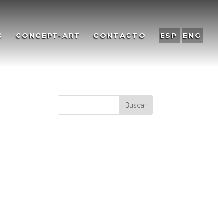
G
CONCEPT-ART
CONTACTO
ESP
ENG
n
Comentarios
recientes
Archivos
Categorías
No hay categorías