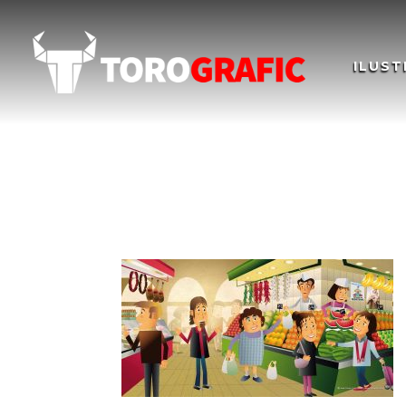
ILUST
Ilustración Cómic ed
Financial education