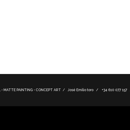
s, niños y padres para ilustrarnos de forma simpática y bási
vida cotidiana.
n and parents to illustrate in a friendly and basic way econ
• MATTE PAINTING • CONCEPT ART / José Emilio toro / +34 610 077 15