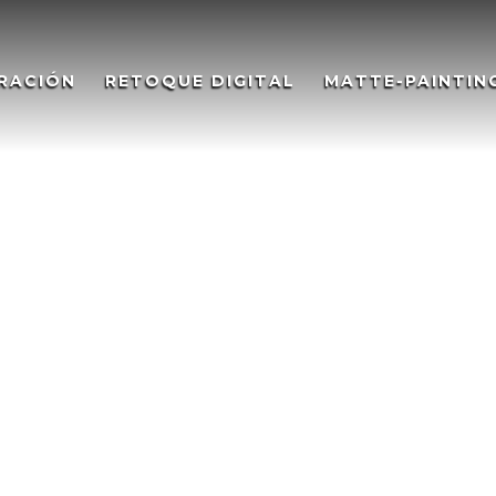
RACIÓN
RETOQUE DIGITAL
MATTE-PAINTIN
ucación financiera.Illustratio
 comic