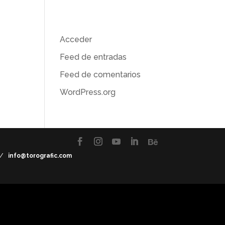
ca
Meta
Acceder
omic
Feed de entradas
Feed de comentarios
WordPress.org
7 /
info@torografic.com