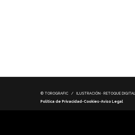
Cómic de 108 paginas dirigido a profesore
temas económicos y bancarios de nuestra 
108-page comic aimed at teachers, childre
and banking issues of our daily lives.
© TOROGRAFIC / ILUSTRACIÓN · RETOQUE DIGITAL 
Política de Privacidad-Cookies-Aviso Legal