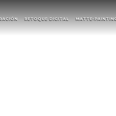
RACIÓN
RETOQUE DIGITAL
MATTE-PAINTIN
 en las profundidades –
Art. Ruins in the deep