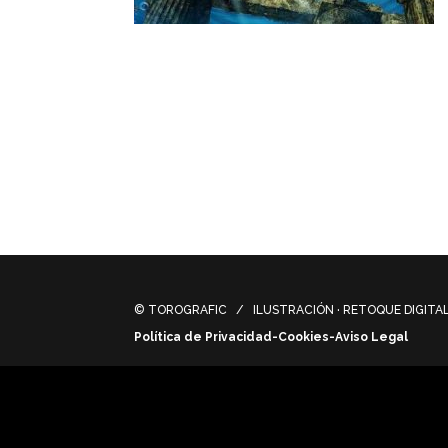
Ruinas en las profundidades. Visualizaci
Ruins in the depths. Conceptual visualiza
inspired by historical ruins submerged in t
© TOROGRAFIC / ILUSTRACIÓN · RETOQUE DIGITAL 
Política de Privacidad-Cookies-Aviso Legal