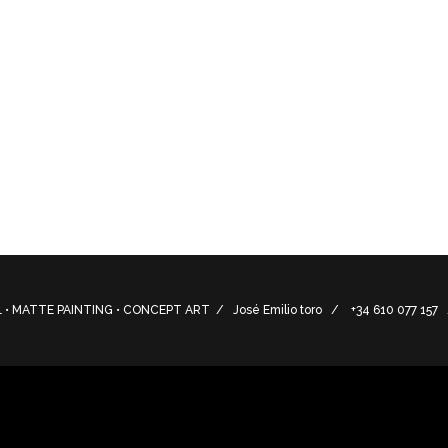
ón conceptual parque temático Aqua Badajoz.
tion of the pre-production of the Aqua Badajoz theme park
he sea
• MATTE PAINTING • CONCEPT ART / José Emilio toro / +34 610 077 15