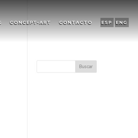
G
CONCEPT-ART
CONTACTO
ESP
ENG
Comentarios
recientes
Archivos
Categorías
No hay categorías