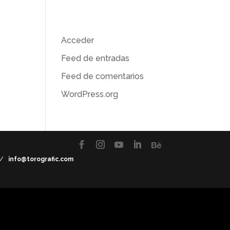
ue
rt
Meta
Acceder
Feed de entradas
Feed de comentarios
WordPress.org
7 /
info@torografic.com