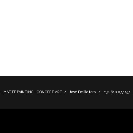
rincipales para el proyecto de cortometraje “Fire”, thriller q
ectador. Concepts to visualize some main scenes for the sho
 tension and suspense in the viewer.
• MATTE PAINTING • CONCEPT ART / José Emilio toro / +34 610 077 15