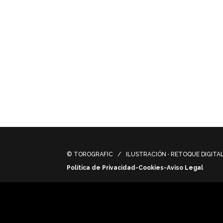
Concepts para visualizar algunas escenas p
despierta la tensión y el suspense al esp
film project “Fire”, a thriller that awakens
© TOROGRAFIC / ILUSTRACIÓN · RETOQUE DIGITAL 
Política de Privacidad-Cookies-Aviso Legal