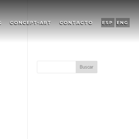
G
CONCEPT-ART
CONTACTO
ESP
ENG
Comentarios
recientes
Archivos
Categorías
No hay categorías