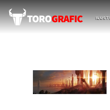
ILUST
Ilustración Concept A
Illustration Concept 
Ilustración concept art, visión futurista 
arquitectónicos futuristas – Concept art ill