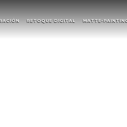
RACIÓN
RETOQUE DIGITAL
MATTE-PAINTIN
rt. City of the future –
Art. City of the future
de mi ciudad, utilicé como base una fotografía y añadí element
ustration, futuristic vision of my city, I used a photograph as 