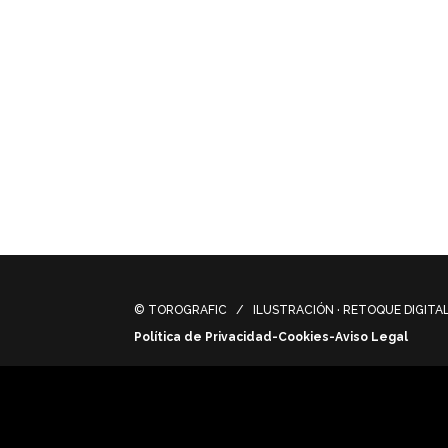
base and added futuristic architectural e
© TOROGRAFIC / ILUSTRACIÓN · RETOQUE DIGITAL 
Política de Privacidad-Cookies-Aviso Legal