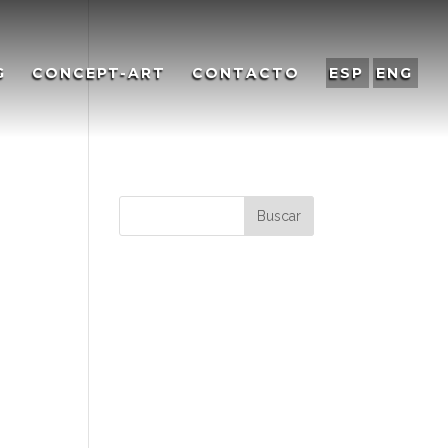
G
CONCEPT-ART
CONTACTO
ESP
ENG
Comentarios
recientes
Archivos
Categorías
os
No hay categorías
a