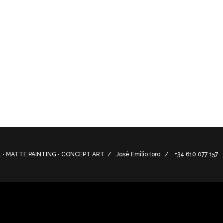
lements.
• MATTE PAINTING • CONCEPT ART / José Emilio toro / +34 610 077 15